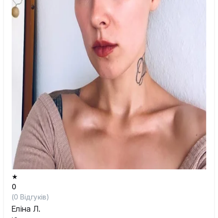
Шостка
Житомир
Київ
Львів
★
0
(
0
Відгуків)
Еліна Л.