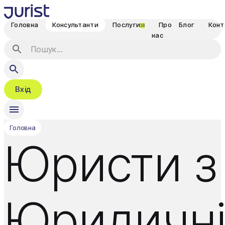
Головна
Консультанти
Послуги
Про
Блог
Конт
38
нас
Вхід
Головна
Юристи з
Юридичн