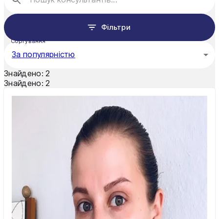
Рівне
Фільтри
Суми
Сортування
За популярністю
Тернопіль
Знайдено:
2
Ужгород
Знайдено:
2
Умань
Харків
Херсон
Хмельницький
Черкаси
Чернівці
Чернігів