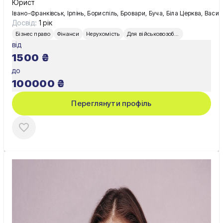
Юрист
Івано-Франківськ, Ірпінь, Бориспіль, Бровари, Буча, Біла Церква, Вас
Досвід:
1 рік
Бізнес право
Фінанси
Нерухомість
Для військовозобов’язаних
від
1500
₴
до
100000
₴
Переглянути профіль