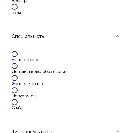
Бровари
Буча
Біла Церква
Спеціальність
Васильків
Вінниця
Бізнес право
Дніпро
Для військовозобов’язаних
Запоріжжя
Житлове право
Калуш
Нерухомість
Кам'янське
Сім'я
Ковель
Фінанси
Конотоп
Тип консультанта
Краматорськ