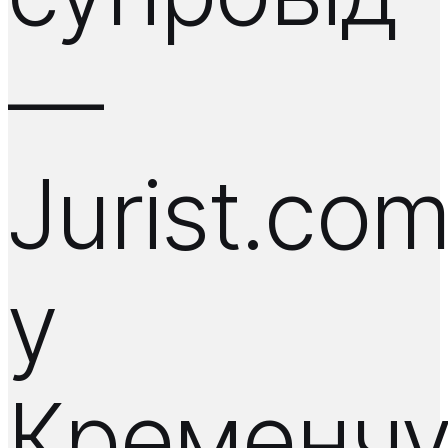
—
Jurist.co
у
Кременчу