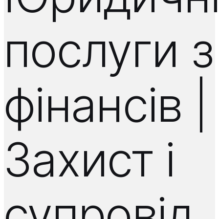
послуги з
фінансів |
Захист і
супровід