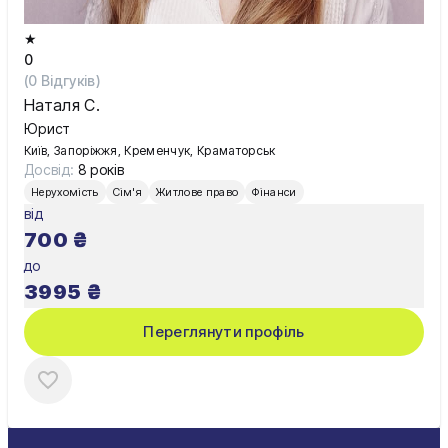
★
0
(
0
Відгуків)
Наталя С.
Юрист
Київ, Запоріжжя, Кременчук, Краматорськ
Досвід:
8 років
Нерухомість
Сім'я
Житлове право
Фінанси
від
700
₴
до
3995
₴
Переглянути профіль