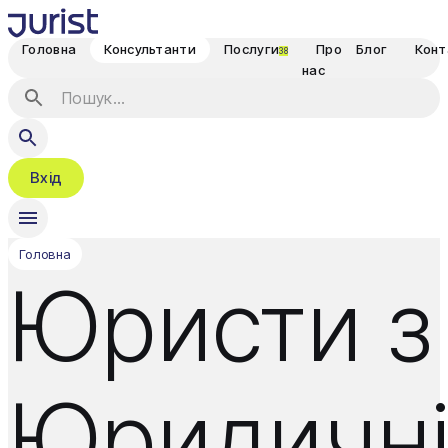
Головна
Консультанти
Послуги
Про
Блог
Конт
38
нас
Вхід
Головна
Юристи з
Юридичн