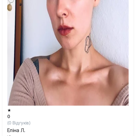
Шостка
Житомир
Київ
Львів
★
0
(
0
Відгуків)
Еліна Л.