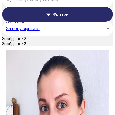
Рівне
Фільтри
Суми
Сортування
За популярністю
Тернопіль
Знайдено:
2
Ужгород
Знайдено:
2
Умань
Харків
Херсон
Хмельницький
Черкаси
Чернівці
Чернігів