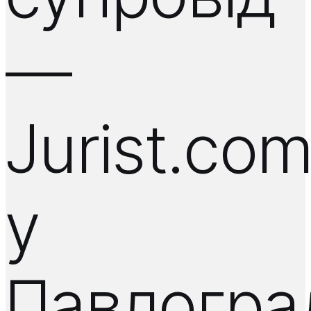
—
Jurist.co
у
Павлогра