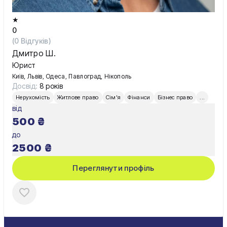
★
0
(
0
Відгуків)
Дмитро Ш.
Юрист
Київ, Львів, Одеса, Павлоград, Нікополь
Досвід:
8 років
Нерухомість
Житлове право
Сім'я
Фінанси
Бізнес право
...
від
500
₴
до
2500
₴
Переглянути профіль