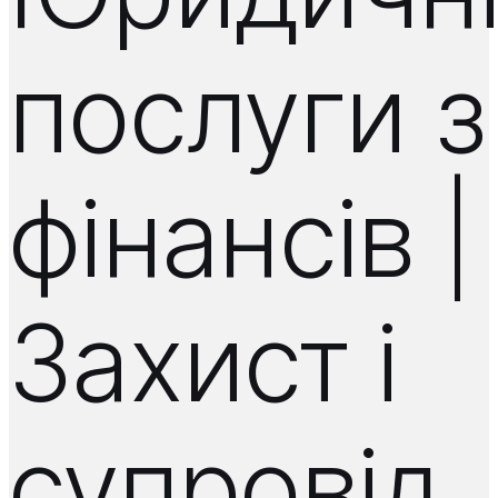
послуги з
фінансів |
Захист і
супровід