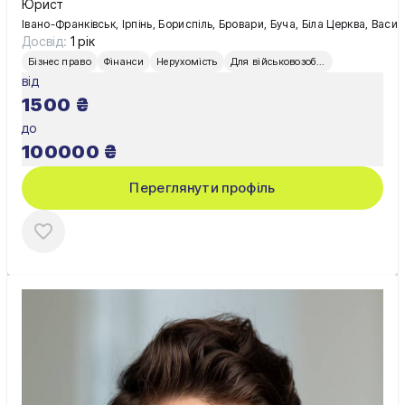
Юрист
Івано-Франківськ, Ірпінь, Бориспіль, Бровари, Буча, Біла Церква, Вас
Досвід:
1 рік
Бізнес право
Фінанси
Нерухомість
Для військовозобов’язаних
від
1500
₴
до
100000
₴
Переглянути профіль