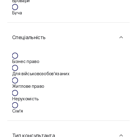
Бровари
Буча
Біла Церква
Спеціальність
Васильків
Вінниця
Бізнес право
Дніпро
Для військовозобов’язаних
Запоріжжя
Житлове право
Калуш
Нерухомість
Кам'янське
Сім'я
Ковель
Фінанси
Конотоп
Тип консультанта
Краматорськ