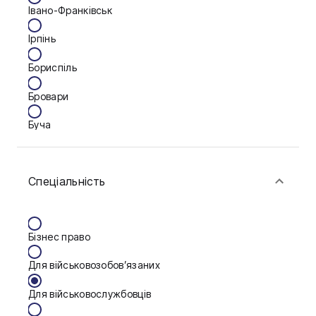
Івано-Франківськ
Ірпінь
Бориспіль
Бровари
Буча
Біла Церква
Спеціальність
Васильків
Вінниця
Бізнес право
Дніпро
Для військовозобов’язаних
Калуш
Для військовослужбовців
Кам'янське