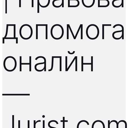
допомога
оналйн
—
Jurist.co