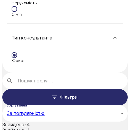
Нерухомість
Ковель
Сім'я
Конотоп
Фінанси
Кривий Ріг
Тип консультанта
Кропивницький
Миколаїв
Юрист
Полтава
Рівне
Житомир
Фільтри
Київ
Сортування
Львів
За популярністю
Знайдено:
4