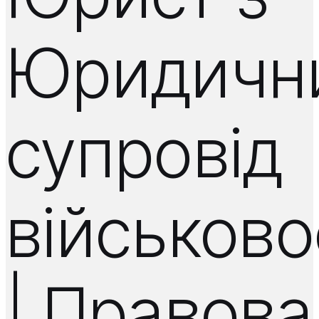
Юридичн
супровід
військов
| Правова