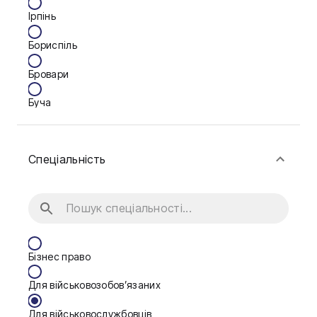
Ірпінь
Бориспіль
Бровари
Буча
Біла Церква
Спеціальність
Васильків
Вінниця
Дніпро
Запоріжжя
Бізнес право
Калуш
Для військовозобов’язаних
Кам'янське
Для військовослужбовців