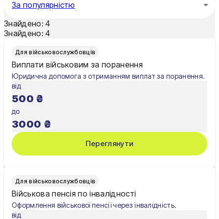
За популярністю
Харків
Знайдено:
4
Житомир
Знайдено:
4
Київ
Для військовослужбовців
Виплати військовим за поранення
Львів
Юридична допомога з отриманням виплат за поранення.
від
500
₴
до
3000
₴
Переглянути
Для військовослужбовців
Військова пенсія по інвалідності
Оформлення військової пенсії через інвалідність.
від