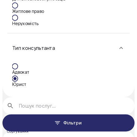
Ковель
Житлове право
Конотоп
Нерухомість
Кривий Ріг
Сім'я
Кропивницький
Тип консультанта
Фінанси
Миколаїв
Одеса
Адвокат
Олександрія
Юрист
Полтава
Рівне
Ужгород
Фільтри
Умань
Сортування