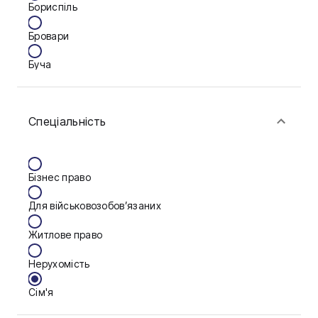
Бориспіль
Бровари
Буча
Біла Церква
Спеціальність
Васильків
Вінниця
Бізнес право
Запоріжжя
Для військовозобов’язаних
Калуш
Житлове право
Кам'янське
Нерухомість
Краматорськ
Сім'я
Кременчук