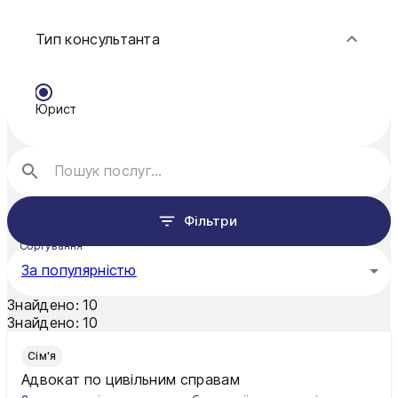
Фінанси
Кропивницький
Тип консультанта
Луцьк
Мукачево
Юрист
Нікополь
Одеса
Павлоград
Фільтри
Полтава
Сортування
Рівне
За популярністю
Суми
Знайдено:
10
Знайдено:
10
Ужгород
Сім'я
Харків
Адвокат по цивільним справам