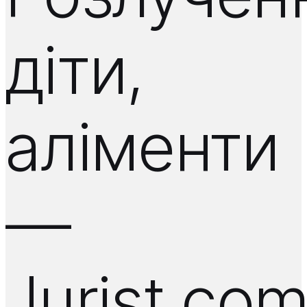
діти,
аліменти
—
Jurist.co