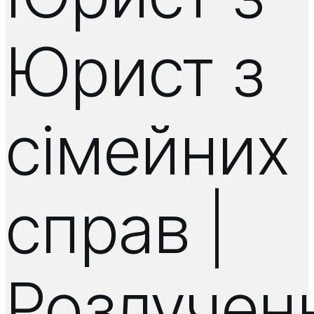
Юрист з
сімейних
справ |
Розлучен