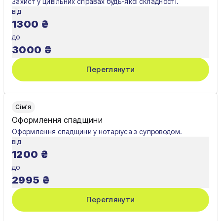
Захист у цивільних справах будь-якої складності.
Хмельницький
від
1300
₴
Чернівці
до
Чернігів
3000
₴
Шостка
Переглянути
Житомир
Київ
Сім'я
Оформлення спадщини
Львів
Оформлення спадщини у нотаріуса з супроводом.
від
1200
₴
до
2995
₴
Переглянути