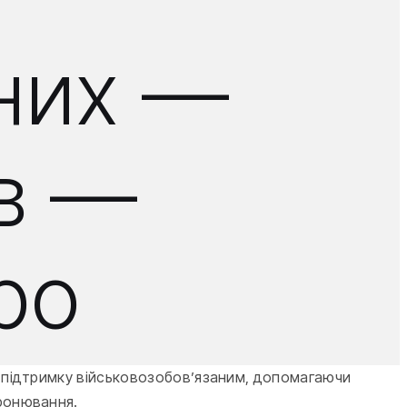
аних —
ів —
ро
ву підтримку військовозобов’язаним, допомагаючи
бронювання.