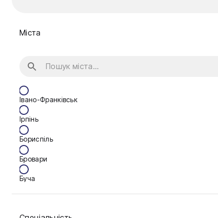
Міста
Івано-Франківськ
Ірпінь
Бориспіль
Бровари
Буча
Біла Церква
Спеціальність
Васильків