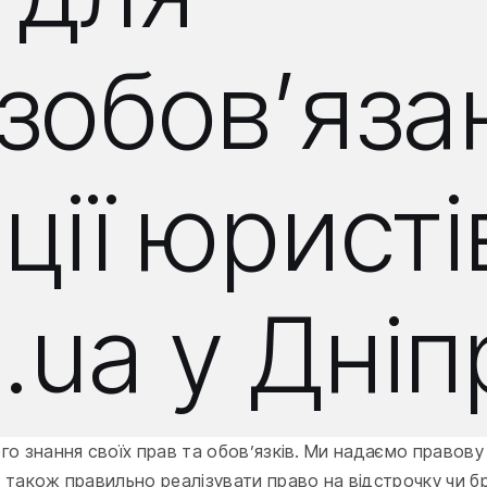
озобов’яз
ції юрист
m.ua у Дніп
кого знання своїх прав та обов’язків. Ми надаємо право
 а також правильно реалізувати право на відстрочку чи 