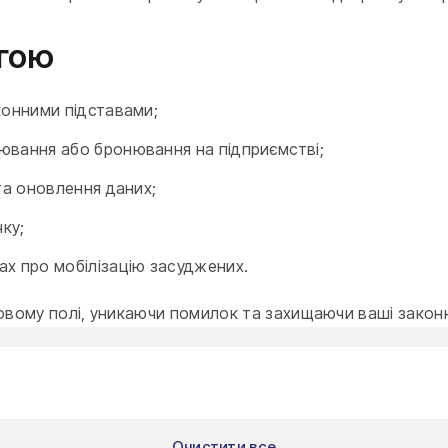
огою
конними підставами;
ювання або бронювання на підприємстві;
та оновлення даних;
чку;
ах про мобілізацію засуджених.
вому полі, уникаючи помилок та захищаючи ваші законні
Очистити все