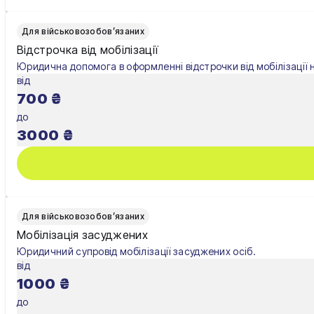
Ужгород
Для військовозобов’язаних
Відстрочка від мобілізації
Умань
Юридична допомога в оформленні відстрочки від мобілізації 
від
Харків
700
₴
Херсон
до
3000
₴
Хмельницький
Черкаси
Чернівці
Для військовозобов’язаних
Чернігів
Мобілізація засуджених
Юридичний супровід мобілізації засуджених осіб.
Шостка
від
1000
₴
Житомир
до
Київ