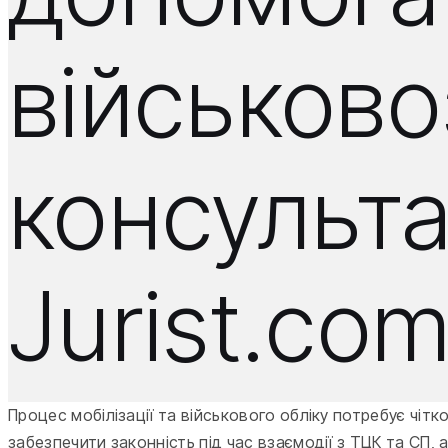
військов
консульта
Jurist.co
Процес мобілізації та військового обліку потребує чіт
забезпечити законність під час взаємодії з ТЦК та СП,