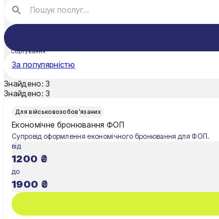
Луцьк
Миколаїв
Сортування
Мукачево
За популярністю
Нікополь
Знайдено:
3
Знайдено:
3
Одеса
Для військовозобов’язаних
Олександрія
Економічне бронювання ФОП
Супровід оформлення економічного бронювання для ФОП.
Павлоград
від
1200
₴
Полтава
до
Рівне
1900
₴
Суми
Тернопіль