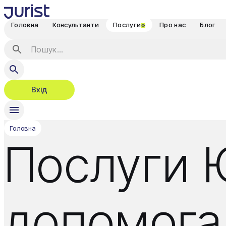
Головна
Консультанти
Послуги
Про нас
Блог
38
Вхід
Головна
Послуги 
допомога