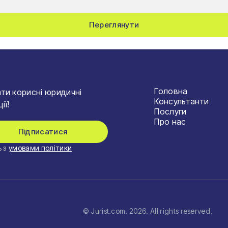
Переглянути
Головна
ти корисні юридичні
Консультанти
ії!
Послуги
Про нас
Підписатися
 з
умовами політики
© Jurist.com.
2026
. All rights reserved.