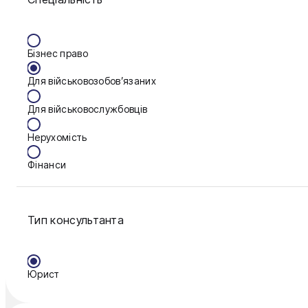
Вінниця
Бізнес право
Дніпро
Для військовозобов’язаних
Запоріжжя
Для військовослужбовців
Калуш
Нерухомість
Кам'янське
Фінанси
Ковель
Конотоп
Тип консультанта
Краматорськ
Кременчук
Юрист
Кривий Ріг
Кропивницький