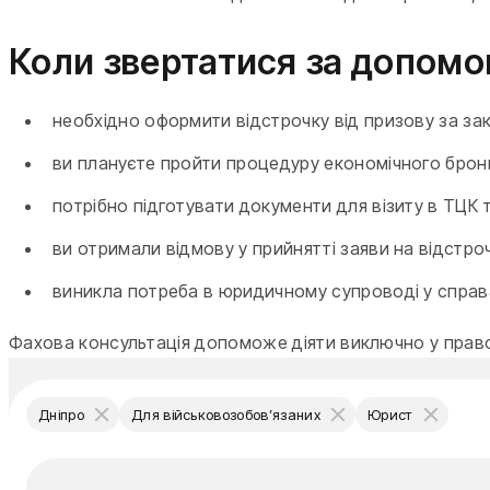
Коли звертатися за допом
необхідно оформити відстрочку від призову за за
ви плануєте пройти процедуру економічного брон
потрібно підготувати документи для візиту в ТЦК 
ви отримали відмову у прийнятті заяви на відстро
виникла потреба в юридичному супроводі у справ
Фахова консультація допоможе діяти виключно у право
Дніпро
Для військовозобов’язаних
Юрист