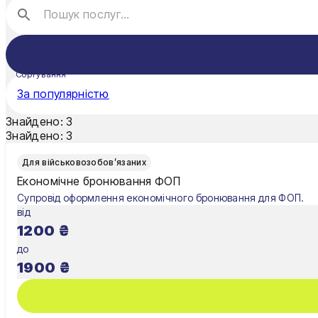
Луцьк
Миколаїв
Сортування
Мукачево
За популярністю
Нікополь
Знайдено:
3
Знайдено:
3
Одеса
Для військовозобов’язаних
Олександрія
Економічне бронювання ФОП
Супровід оформлення економічного бронювання для ФОП.
Павлоград
від
1200
₴
Полтава
до
Рівне
1900
₴
Суми
Тернопіль