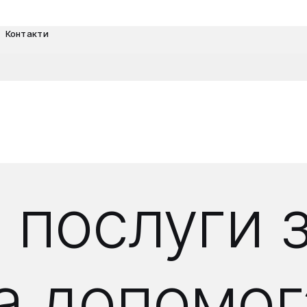
Контакти
 послуги 
 допомог