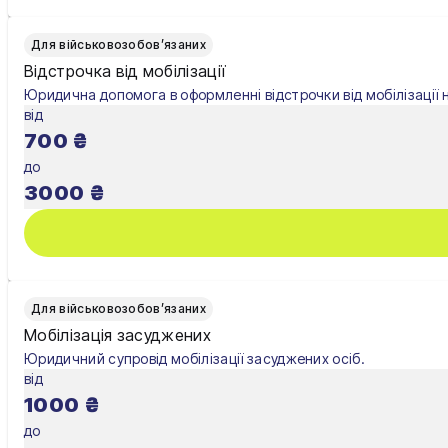
Ужгород
Для військовозобов’язаних
Відстрочка від мобілізації
Умань
Юридична допомога в оформленні відстрочки від мобілізації 
від
Харків
700
₴
Херсон
до
3000
₴
Хмельницький
Черкаси
Чернівці
Для військовозобов’язаних
Чернігів
Мобілізація засуджених
Юридичний супровід мобілізації засуджених осіб.
Шостка
від
1000
₴
Житомир
до
Київ