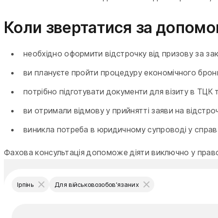
Коли звертатися за допом
необхідно оформити відстрочку від призову за за
ви плануєте пройти процедуру економічного брон
потрібно підготувати документи для візиту в ТЦК 
ви отримали відмову у прийнятті заяви на відстро
виникла потреба в юридичному супроводі у справ
Фахова консультація допоможе діяти виключно у право
Ірпінь
Для військовозобов’язаних