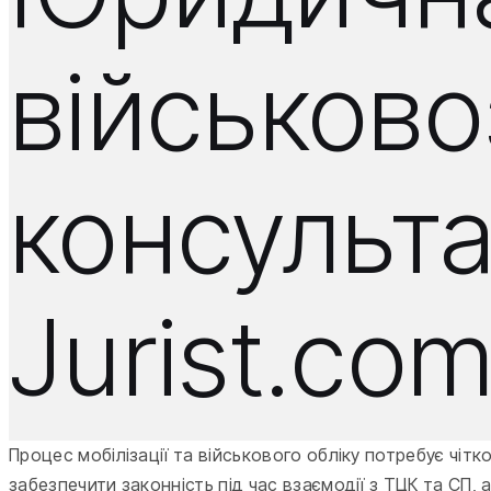
військов
консульта
Jurist.com
Процес мобілізації та військового обліку потребує чіт
забезпечити законність під час взаємодії з ТЦК та СП,