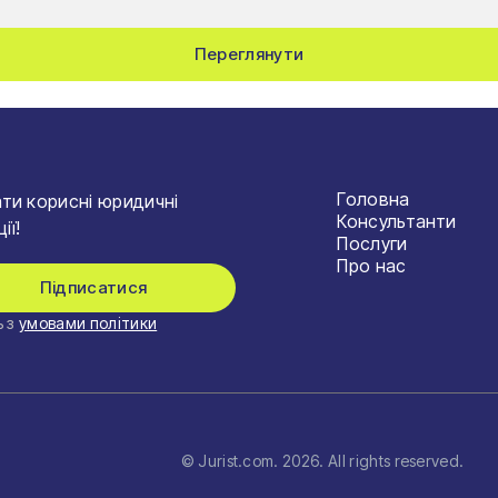
Переглянути
Головна
ти корисні юридичні
Консультанти
ії!
Послуги
Про нас
Підписатися
 з
умовами політики
© Jurist.com.
2026
. All rights reserved.