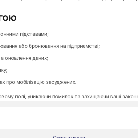
огою
конними підставами;
ювання або бронювання на підприємстві;
та оновлення даних;
чку;
ах про мобілізацію засуджених.
вому полі, уникаючи помилок та захищаючи ваші законні
Очистити все