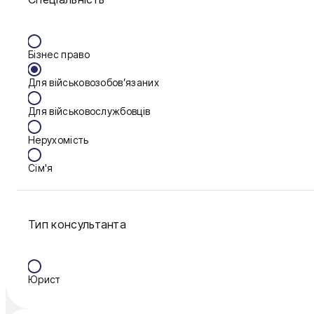
Вінниця
Бізнес право
Дніпро
Для військовозобов’язаних
Запоріжжя
Для військовослужбовців
Калуш
Нерухомість
Кам'янське
Сім'я
Ковель
Фінанси
Конотоп
Тип консультанта
Краматорськ
Кременчук
Юрист
Кривий Ріг
Кропивницький