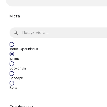
Міста
Івано-Франківськ
Ірпінь
Бориспіль
Бровари
Буча
Біла Церква
Спеціальність
Васильків