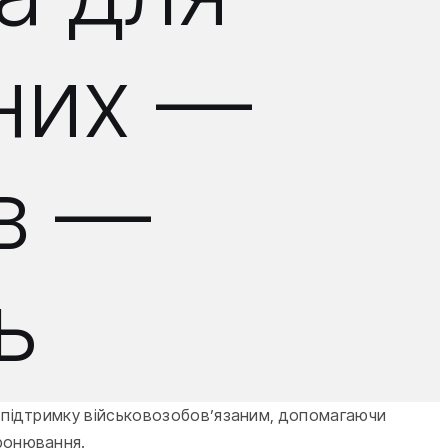
аних —
ів —
ь
ву підтримку військовозобов’язаним, допомагаючи
бронювання.