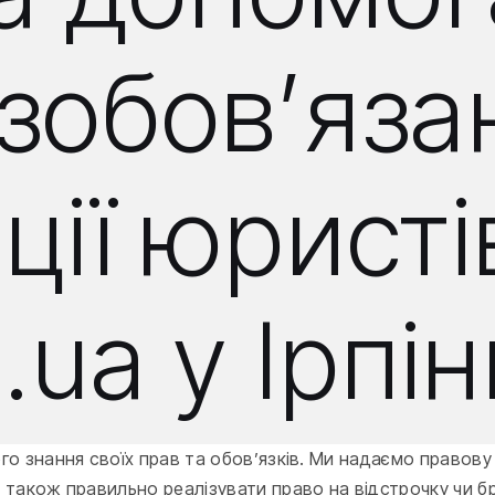
озобов’яз
ції юрист
.ua у Ірпін
кого знання своїх прав та обов’язків. Ми надаємо право
 а також правильно реалізувати право на відстрочку чи 