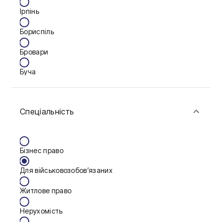
Ірпінь
Бориспіль
Бровари
Буча
Біла Церква
Спеціальність
Васильків
Вінниця
Бізнес право
Дніпро
Для військовозобов’язаних
Запоріжжя
Житлове право
Калуш
Нерухомість
Кам'янське