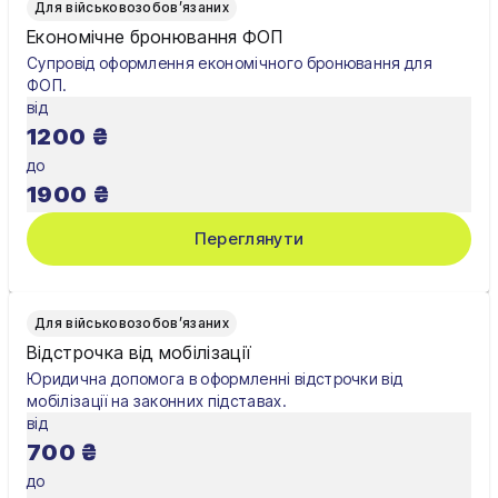
Для військовозобов’язаних
Олександрія
Економічне бронювання ФОП
Супровід оформлення економічного бронювання для
Павлоград
ФОП.
від
Полтава
1200
₴
Рівне
до
1900
₴
Суми
Переглянути
Тернопіль
Ужгород
Для військовозобов’язаних
Умань
Відстрочка від мобілізації
Юридична допомога в оформленні відстрочки від
Харків
мобілізації на законних підставах.
від
Херсон
700
₴
Хмельницький
до