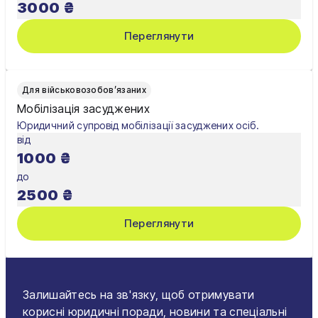
3000
₴
Черкаси
Переглянути
Чернівці
Чернігів
Для військовозобов’язаних
Шостка
Мобілізація засуджених
Юридичний супровід мобілізації засуджених осіб.
Житомир
від
1000
₴
Київ
до
Львів
2500
₴
Переглянути
Залишайтесь на зв'язку, щоб отримувати
корисні юридичні поради, новини та спеціальні