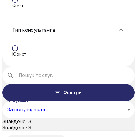
Сім'я
Ковель
Фінанси
Конотоп
Тип консультанта
Краматорськ
Кременчук
Юрист
Кривий Ріг
Кропивницький
Луцьк
Фільтри
Миколаїв
Сортування
Мукачево
За популярністю
Нікополь
Знайдено:
3
Знайдено:
3
Одеса