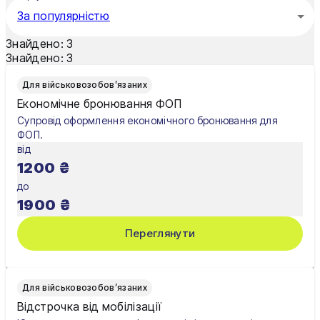
Мукачево
За популярністю
Нікополь
Знайдено:
3
Знайдено:
3
Одеса
Для військовозобов’язаних
Олександрія
Економічне бронювання ФОП
Супровід оформлення економічного бронювання для
Павлоград
ФОП.
від
Полтава
1200
₴
Рівне
до
1900
₴
Суми
Переглянути
Тернопіль
Ужгород
Для військовозобов’язаних
Умань
Відстрочка від мобілізації