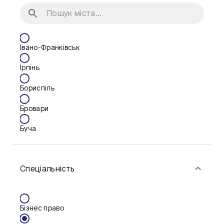
Івано-Франківськ
Ірпінь
Бориспіль
Бровари
Буча
Біла Церква
Спеціальність
Васильків
Вінниця
Бізнес право
Дніпро