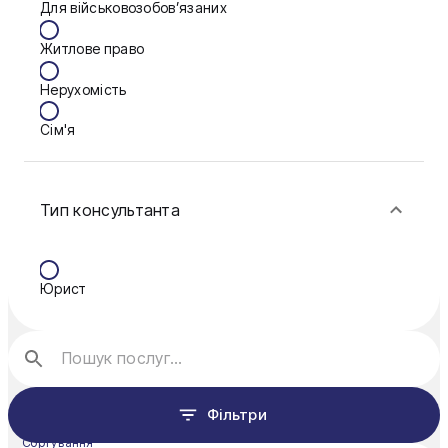
Для військовозобов’язаних
Запоріжжя
Житлове право
Калуш
Нерухомість
Кам'янське
Сім'я
Ковель
Фінанси
Конотоп
Тип консультанта
Краматорськ
Кременчук
Юрист
Кривий Ріг
Кропивницький
Луцьк
Фільтри
Миколаїв
Сортування