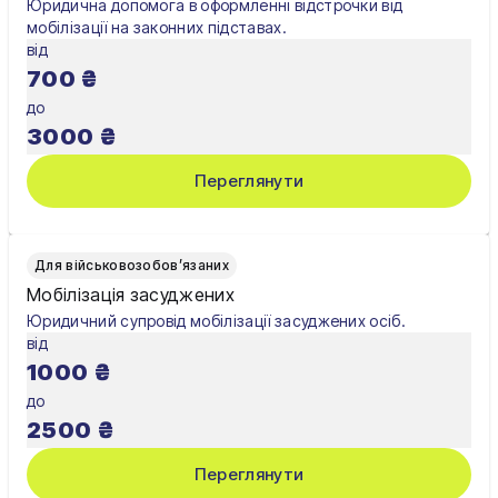
Юридична допомога в оформленні відстрочки від
Харків
мобілізації на законних підставах.
від
Херсон
700
₴
Хмельницький
до
3000
₴
Черкаси
Переглянути
Чернівці
Чернігів
Для військовозобов’язаних
Шостка
Мобілізація засуджених
Юридичний супровід мобілізації засуджених осіб.
Житомир
від
1000
₴
Київ
до
Львів
2500
₴
Переглянути