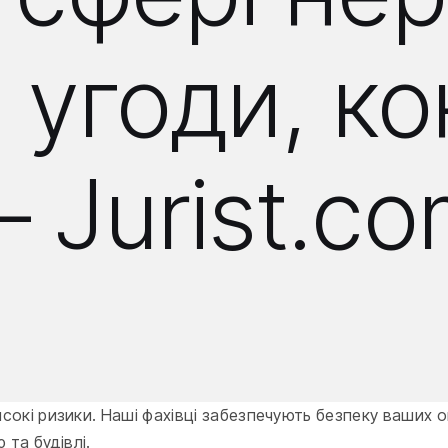
 угоди, ко
 Jurist.co
исокі ризики. Наші фахівці забезпечують безпеку ваших о
та будівлі.