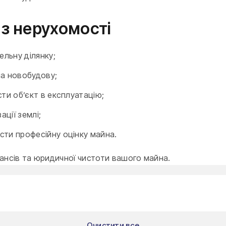
з нерухомості
ельну ділянку;
на новобудову;
ти об’єкт в експлуатацію;
ції землі;
сти професійну оцінку майна.
нансів та юридичної чистоти вашого майна.
Очистити все