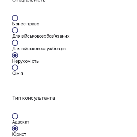
Вінниця
Бізнес право
Дніпро
Для військовозобов’язаних
Запоріжжя
Для військовослужбовців
Калуш
Нерухомість
Кам'янське
Сім'я
Ковель
Фінанси
Конотоп
Тип консультанта
Краматорськ
Кременчук
Адвокат
Кривий Ріг
Юрист
Кропивницький