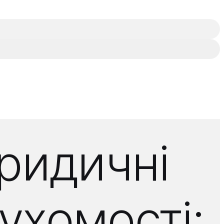
ридичні
ухомості: