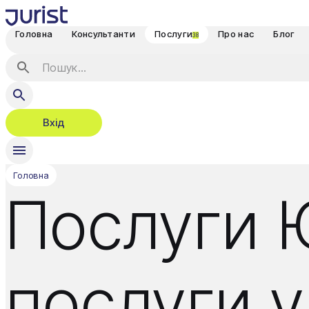
Головна
Консультанти
Послуги
Про нас
Блог
38
Вхід
Головна
Послуги 
послуги у