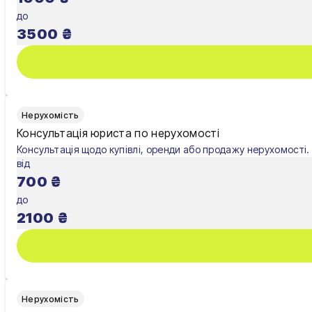
до
Львів
3500
₴
Нерухомість
Консультація юриста по нерухомості
Консультація щодо купівлі, оренди або продажу нерухомості.
від
700
₴
до
2100
₴
Нерухомість