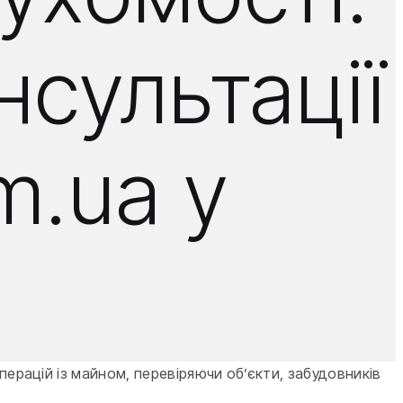
нсультації
m.ua у
перацій із майном, перевіряючи об’єкти, забудовників