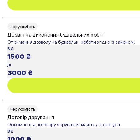
Ужгород
Умань
Нерухомість
Дозвіл на виконання будівельних робіт
Харків
Отримання дозволу на будівельні роботи згідно із законом.
від
Херсон
1500
₴
Хмельницький
до
3000
₴
Черкаси
Чернівці
Чернігів
Нерухомість
Шостка
Договір дарування
Оформлення договору дарування майна у нотаріуса.
Житомир
від
1000
₴
Київ