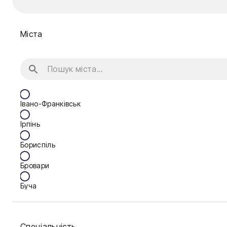
Міста
Івано-Франківськ
Ірпінь
Бориспіль
Бровари
Буча
Біла Церква
Спеціальність
Васильків