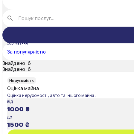
Луцьк
Миколаїв
Мукачево
Сортування
Нікополь
За популярністю
Одеса
Знайдено:
6
Знайдено:
6
Олександрія
Нерухомість
Павлоград
Оцінка майна
Оцінка нерухомості, авто та іншого майна.
Полтава
від
1000
₴
Рівне
до
Суми
1500
₴
Тернопіль