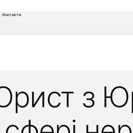
Контакти
Юрист з Ю
 сфері нер