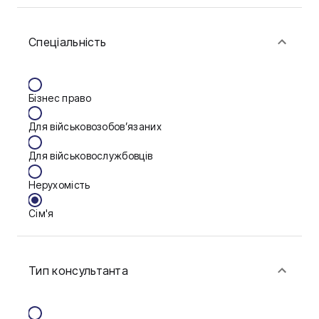
Біла Церква
Спеціальність
Васильків
Вінниця
Бізнес право
Запоріжжя
Для військовозобов’язаних
Калуш
Для військовослужбовців
Кам'янське
Нерухомість
Краматорськ
Сім'я
Кременчук
Фінанси
Кропивницький
Тип консультанта
Луцьк
Мукачево