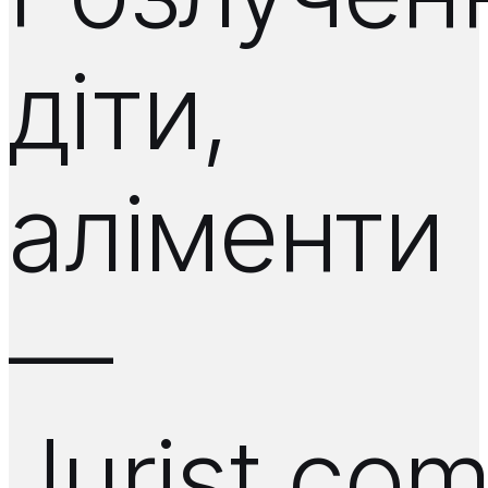
діти,
аліменти
—
Jurist.co