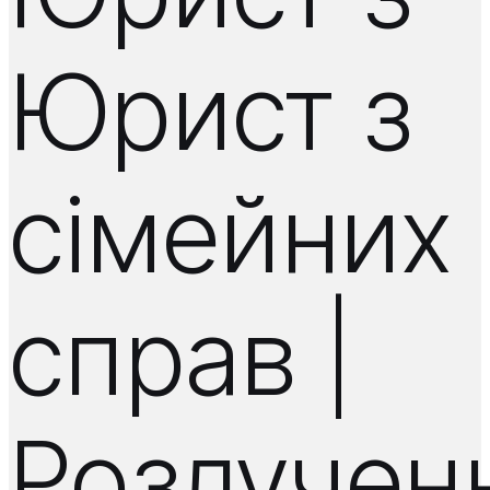
Юрист з
сімейних
справ |
Розлучен