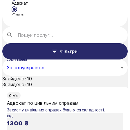
Адвокат
Нікополь
Юрист
Одеса
Павлоград
Полтава
Фільтри
Рівне
Сортування
Суми
За популярністю
Ужгород
Знайдено:
10
Знайдено:
10
Харків
Сім'я
Хмельницький
Адвокат по цивільним справам
Захист у цивільних справах будь-якої складності.
Чернівці
від
1300
₴
Чернігів