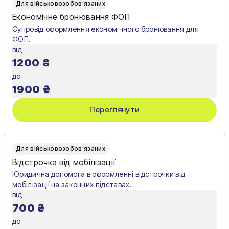
Для військовозобов’язаних
Олександрія
Економічне бронювання ФОП
Супровід оформлення економічного бронювання для
Павлоград
ФОП.
від
Полтава
1200
₴
Рівне
до
1900
₴
Суми
Переглянути
Тернопіль
Ужгород
Для військовозобов’язаних
Умань
Відстрочка від мобілізації
Юридична допомога в оформленні відстрочки від
Харків
мобілізації на законних підставах.
від
Херсон
700
₴
Хмельницький
до