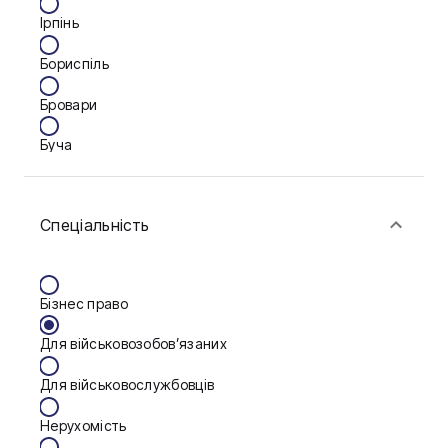
Ірпінь
Бориспіль
Бровари
Буча
Біла Церква
Спеціальність
Васильків
Вінниця
Бізнес право
Дніпро
Для військовозобов’язаних
Запоріжжя
Для військовослужбовців
Калуш
Нерухомість
Кам'янське