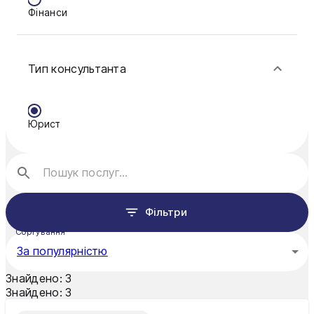
Фінанси
Ковель
Конотоп
Тип консультанта
Краматорськ
Кременчук
Юрист
Кривий Ріг
Кропивницький
Луцьк
Фільтри
Миколаїв
Сортування
Мукачево
За популярністю
Нікополь
Знайдено:
3
Знайдено:
3
Одеса