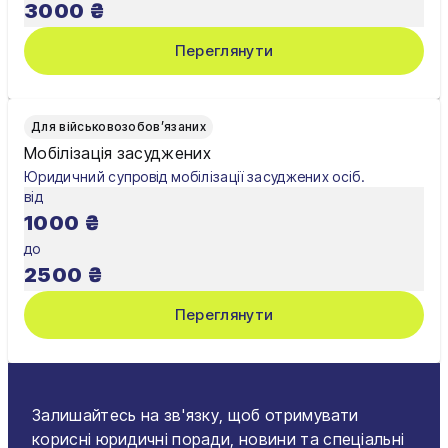
3000
₴
Черкаси
Переглянути
Чернівці
Чернігів
Для військовозобов’язаних
Шостка
Мобілізація засуджених
Юридичний супровід мобілізації засуджених осіб.
Житомир
від
1000
₴
Київ
до
Львів
2500
₴
Переглянути
Залишайтесь на зв'язку, щоб отримувати
корисні юридичні поради, новини та спеціальні