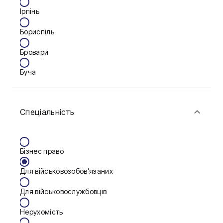
Ірпінь
Бориспіль
Бровари
Буча
Біла Церква
Спеціальність
Васильків
Вінниця
Бізнес право
Дніпро
Для військовозобов’язаних
Запоріжжя
Для військовослужбовців
Калуш
Нерухомість
Кам'янське