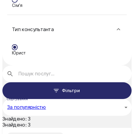
Сім'я
Ковель
Фінанси
Конотоп
Тип консультанта
Краматорськ
Кременчук
Юрист
Кривий Ріг
Кропивницький
Луцьк
Фільтри
Миколаїв
Сортування
Мукачево
За популярністю
Нікополь
Знайдено:
3
Знайдено:
3
Одеса