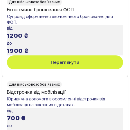
Для військовозобов’язаних
Олександрія
Економічне бронювання ФОП
Супровід оформлення економічного бронювання для
Павлоград
ФОП.
від
Полтава
1200
₴
Рівне
до
1900
₴
Суми
Переглянути
Тернопіль
Ужгород
Для військовозобов’язаних
Умань
Відстрочка від мобілізації
Юридична допомога в оформленні відстрочки від
Харків
мобілізації на законних підставах.
від
Херсон
700
₴
Хмельницький
до