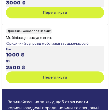
3000
₴
Черкаси
Переглянути
Чернівці
Чернігів
Для військовозобов’язаних
Шостка
Мобілізація засуджених
Юридичний супровід мобілізації засуджених осіб.
Житомир
від
1000
₴
Київ
до
Львів
2500
₴
Переглянути
Залишайтесь на зв'язку, щоб отримувати
корисні юридичні поради, новини та спеціальні