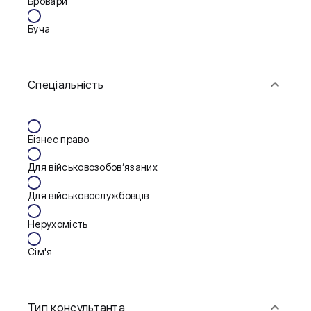
Бровари
Буча
Біла Церква
Спеціальність
Васильків
Вінниця
Бізнес право
Дніпро
Для військовозобов’язаних
Запоріжжя
Для військовослужбовців
Калуш
Нерухомість
Кам'янське
Сім'я
Ковель
Фінанси
Конотоп
Тип консультанта
Краматорськ