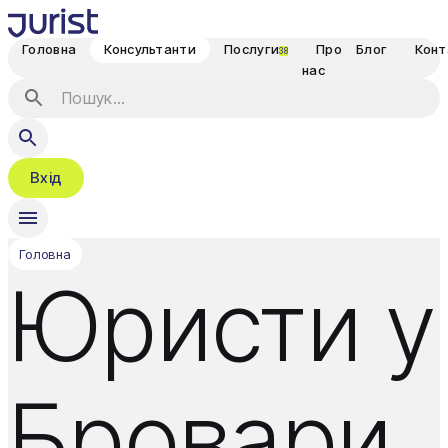
Головна
Консультанти
Послуги
Про
Блог
Конт
38
нас
Вхід
Головна
Юристи у
Бровари