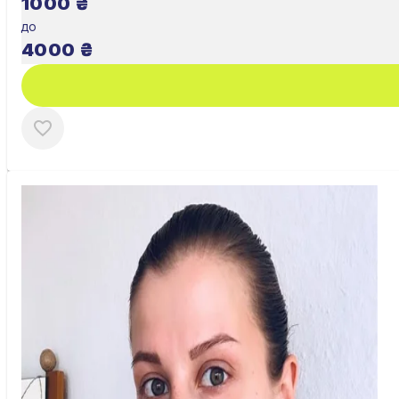
1000
₴
до
4000
₴