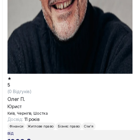
Київ
Львів
★
5
(
0
Відгуків)
Олег П.
Юрист
Київ, Чернігів, Шостка
Досвід:
11 років
Фінанси
Житлове право
Бізнес право
Сім'я
від