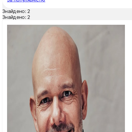
Тернопіль
Знайдено:
2
Ужгород
Знайдено:
2
Умань
Харків
Херсон
Хмельницький
Черкаси
Чернівці
Чернігів
Шостка
Житомир