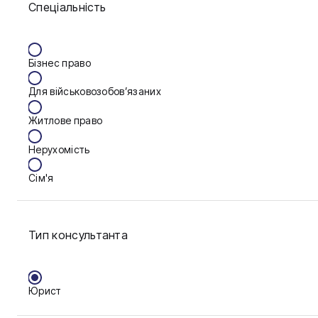
Спеціальність
Васильків
Вінниця
Бізнес право
Дніпро
Для військовозобов’язаних
Запоріжжя
Житлове право
Калуш
Нерухомість
Кам'янське
Сім'я
Ковель
Фінанси
Конотоп
Тип консультанта
Краматорськ
Кременчук
Юрист
Кривий Ріг