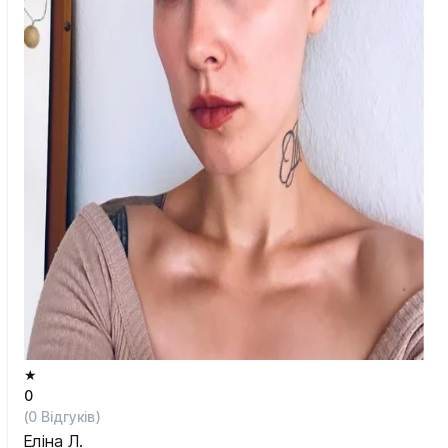
★
0
(
0
Відгуків)
Еліна Л.