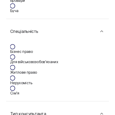
Бровари
Буча
Біла Церква
Спеціальність
Васильків
Вінниця
Бізнес право
Дніпро
Для військовозобов’язаних
Запоріжжя
Житлове право
Калуш
Нерухомість
Кам'янське
Сім'я
Ковель
Фінанси
Конотоп
Тип консультанта
Краматорськ