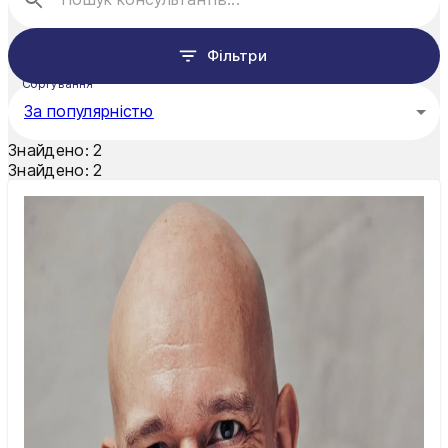
Рівне
Фільтри
Суми
Сортування
За популярністю
Тернопіль
Знайдено:
2
Ужгород
Знайдено:
2
Умань
Харків
Херсон
Хмельницький
Черкаси
Чернівці
Чернігів