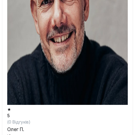
Шостка
Житомир
Київ
Львів
★
5
(
0
Відгуків)
Олег П.