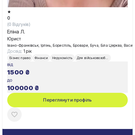
★
0
(
0
Відгуків)
Еліна Л.
Юрист
Івано-Франківськ, Ірпінь, Бориспіль, Бровари, Буча, Біла Церква, Вас
Досвід:
1 рік
Бізнес право
Фінанси
Нерухомість
Для військовозобов’язаних
від
1500
₴
до
100000
₴
Переглянути профіль