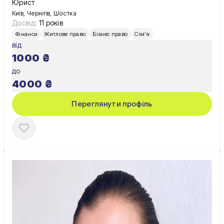
Юрист
Київ, Чернігів, Шостка
Досвід:
11 років
Фінанси
Житлове право
Бізнес право
Сім'я
від
1000
₴
до
4000
₴
Переглянути профіль