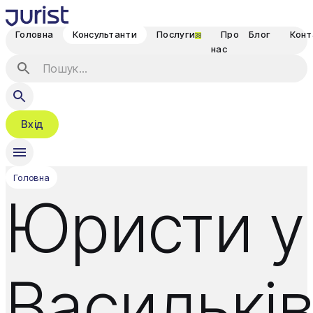
Головна
Консультанти
Послуги
Про
Блог
Конт
38
нас
Вхід
Головна
Юристи у
Василькі