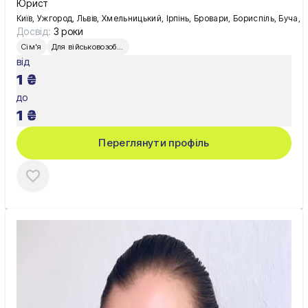
Юрист
Київ, Ужгород, Львів, Хмельницький, Ірпінь, Бровари, Бориспіль, Буча, 
Досвід:
3 роки
Сім'я
Для військовозобов’язаних
від
1
₴
до
1
₴
Переглянути профіль