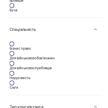
Бровари
Буча
Біла Церква
Спеціальність
Васильків
Вінниця
Бізнес право
Дніпро
Для військовозобов’язаних
Запоріжжя
Для військовослужбовців
Калуш
Нерухомість
Кам'янське
Сім'я
Ковель
Фінанси
Конотоп
Тип консультанта
Краматорськ