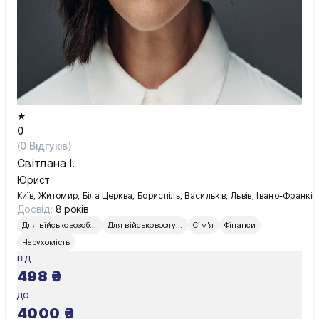
★
0
(
0
Відгуків)
Світлана І.
Юрист
Київ, Житомир, Біла Церква, Бориспіль, Васильків, Львів, Івано-Франківс
Досвід:
8 років
Для військовозобов’язаних
Для військовослужбовців
Сім'я
Фінанси
Нерухомість
від
498
₴
до
4000
₴