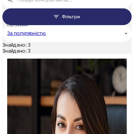
Рівне
Фільтри
Суми
Сортування
За популярністю
Тернопіль
Знайдено:
3
Ужгород
Знайдено:
3
Умань
Харків
Херсон
Хмельницький
Черкаси
Чернівці
Чернігів