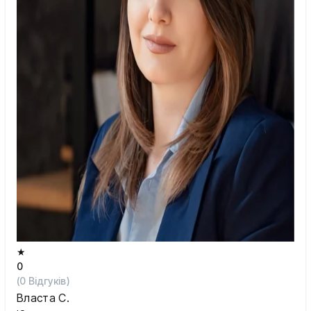
Шостка
Житомир
Київ
Львів
★
0
(
0
Відгуків)
Власта С.