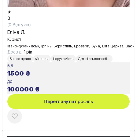
★
0
(
0
Відгуків)
Еліна Л.
Юрист
Івано-Франківськ, Ірпінь, Бориспіль, Бровари, Буча, Біла Церква, Вас
Досвід:
1 рік
Бізнес право
Фінанси
Нерухомість
Для військовозобов’язаних
від
1500
₴
до
100000
₴
Переглянути профіль