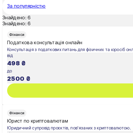
Мукачево
За популярністю
Нікополь
Знайдено:
6
Знайдено:
6
Одеса
Фінанси
Олександрія
Податкова консультація онлайн
Консультація з податкових питань для фізичних та юросіб он
Павлоград
від
498
₴
Полтава
до
Рівне
2500
₴
Суми
Тернопіль
Ужгород
Фінанси
Юрист по криптовалютам
Умань
Юридичний супровід проєктів, пов'язаних з криптовалютою.