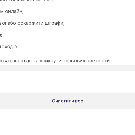
ом онлайн;
ової або оскаржити штрафи;
;
доходів.
 ваш капітал та уникнути правових претензій.
Очистити все