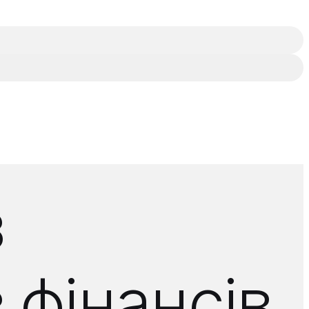
з
 фінансів