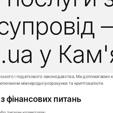
і супровід
m.ua у Кам
вського і податкового законодавства. Ми допомагаємо кл
 включаючи міжнародні розрахунки та криптовалюти.
 з фінансових питань
або тиском колекторів;