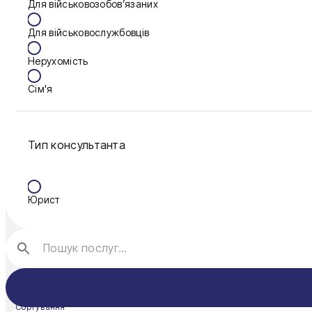
Для військовозобов’язаних
Запоріжжя
Для військовослужбовців
Калуш
Нерухомість
Кам'янське
Сім'я
Ковель
Фінанси
Конотоп
Тип консультанта
Краматорськ
Кременчук
Юрист
Кривий Ріг
Кропивницький
Луцьк
Миколаїв
Сортування