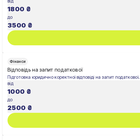
від
Харків
1800
₴
Херсон
до
3500
₴
Хмельницький
Черкаси
Чернівці
Фінанси
Чернігів
Відповідь на запит податкової
Підготовка юридично коректної відповіді на запит податкової.
Шостка
від
1000
₴
Житомир
до
Київ
2500
₴
Львів