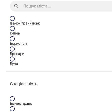
Івано-Франківськ
Ірпінь
Бориспіль
Бровари
Буча
Біла Церква
Спеціальність
Васильків
Вінниця
Бізнес право
Дніпро