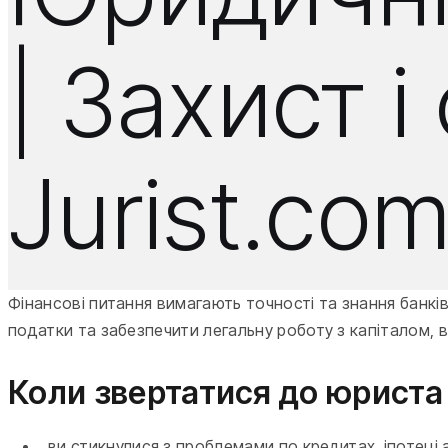
| Захист 
Jurist.co
Фінансові питання вимагають точності та знання банкі
податки та забезпечити легальну роботу з капіталом,
Коли звертатися до юриста
ви стикнулися з проблемами по кредитах, іпотеці 