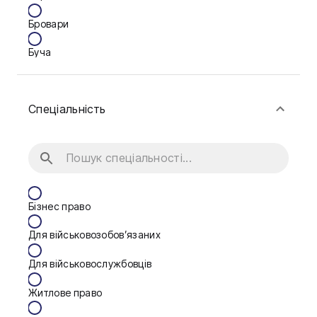
Бровари
Буча
Біла Церква
Спеціальність
Васильків
Вінниця
Дніпро
Запоріжжя
Бізнес право
Калуш
Для військовозобов’язаних
Кам'янське
Для військовослужбовців
Ковель
Житлове право
Конотоп