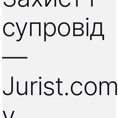
супровід
—
Jurist.co
у