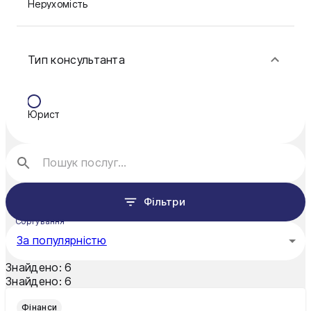
Нерухомість
Краматорськ
Сім'я
Кременчук
Тип консультанта
Фінанси
Кривий Ріг
Кропивницький
Юрист
Луцьк
Миколаїв
Мукачево
Фільтри
Нікополь
Сортування
За популярністю
Одеса
Знайдено:
6
Олександрія
Знайдено:
6
Павлоград
Фінанси