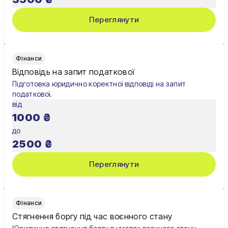
Чернігів
Переглянути
Шостка
Житомир
Фінанси
Відповідь на запит податкової
Київ
Підготовка юридично коректної відповіді на запит
податкової.
Львів
від
1000
₴
до
2500
₴
Переглянути
Фінанси
Стягнення боргу під час воєнного стану