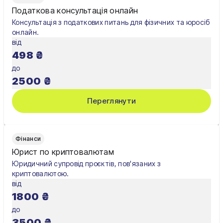
Податкова консультація онлайн
Полтава
Консультація з податкових питань для фізичних та юросіб
онлайн.
Рівне
від
498
₴
Суми
до
Тернопіль
2500
₴
Ужгород
Переглянути
Умань
Харків
Фінанси
Юрист по криптовалютам
Херсон
Юридичний супровід проєктів, пов'язаних з
криптовалютою.
Хмельницький
від
1800
₴
Черкаси
до
Чернівці
3500
₴