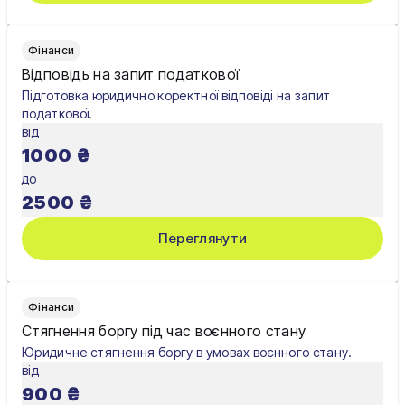
Чернігів
Фінанси
Шостка
Відповідь на запит податкової
Підготовка юридично коректної відповіді на запит
Житомир
податкової.
від
Київ
1000
₴
Львів
до
2500
₴
Переглянути
Фінанси
Стягнення боргу під час воєнного стану
Юридичне стягнення боргу в умовах воєнного стану.
від
900
₴