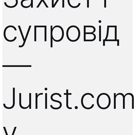
супровід
—
Jurist.co
у