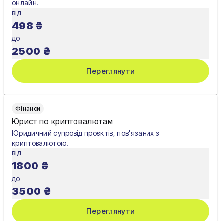
онлайн.
від
Полтава
498
₴
Рівне
до
2500
₴
Суми
Переглянути
Тернопіль
Ужгород
Фінанси
Умань
Юрист по криптовалютам
Юридичний супровід проєктів, пов'язаних з
Харків
криптовалютою.
від
Херсон
1800
₴
Хмельницький
до
3500
₴
Черкаси
Переглянути
Чернівці