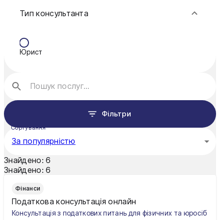
Тип консультанта
Краматорськ
Кременчук
Юрист
Кривий Ріг
Кропивницький
Луцьк
Фільтри
Миколаїв
Сортування
Мукачево
За популярністю
Нікополь
Знайдено:
6
Знайдено:
6
Одеса
Фінанси
Олександрія
Податкова консультація онлайн
Консультація з податкових питань для фізичних та юросіб
Павлоград