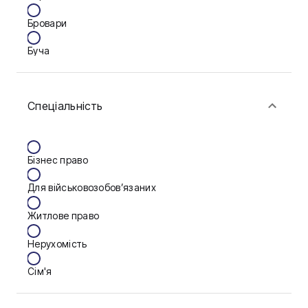
Бровари
Буча
Біла Церква
Спеціальність
Васильків
Вінниця
Бізнес право
Дніпро
Для військовозобов’язаних
Запоріжжя
Житлове право
Калуш
Нерухомість
Кам'янське
Сім'я
Ковель
Фінанси
Конотоп