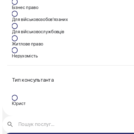
Запоріжжя
Бізнес право
Калуш
Для військовозобов’язаних
Кам'янське
Для військовослужбовців
Ковель
Житлове право
Конотоп
Нерухомість
Краматорськ
Сім'я
Кременчук
Тип консультанта
Фінанси
Кривий Ріг
Кропивницький
Юрист
Луцьк
Миколаїв