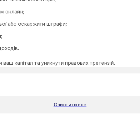
ом онлайн;
ової або оскаржити штрафи;
;
доходів.
 ваш капітал та уникнути правових претензій.
Очистити все