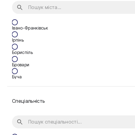
Івано-Франківськ
Ірпінь
Бориспіль
Бровари
Буча
Біла Церква
Спеціальність
Васильків
Вінниця
Дніпро