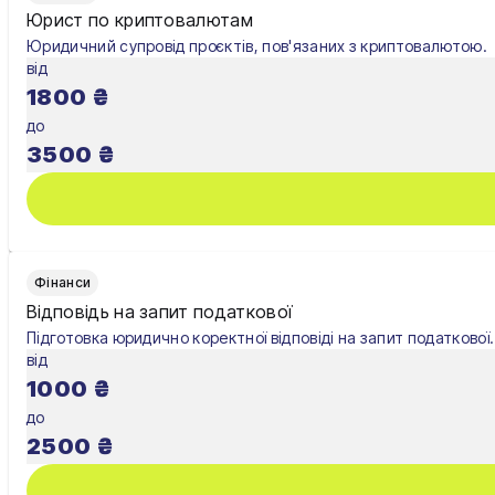
Харків
Юрист по криптовалютам
Юридичний супровід проєктів, пов'язаних з криптовалютою.
Херсон
від
1800
₴
Хмельницький
до
Черкаси
3500
₴
Чернівці
Чернігів
Шостка
Фінанси
Відповідь на запит податкової
Житомир
Підготовка юридично коректної відповіді на запит податкової.
від
Київ
1000
₴
Львів
до
2500
₴