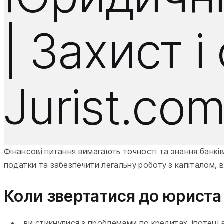
| Захист 
Jurist.co
Фінансові питання вимагають точності та знання банкі
податки та забезпечити легальну роботу з капіталом,
Коли звертатися до юриста
ви стикнулися з проблемами по кредитах, іпотеці 