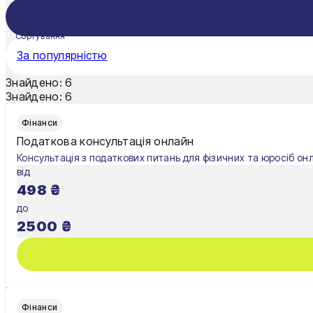
Мукачево
Нікополь
Сортування
За популярністю
Одеса
Знайдено:
6
Олександрія
Знайдено:
6
Павлоград
Фінанси
Податкова консультація онлайн
Полтава
Консультація з податкових питань для фізичних та юросіб он
від
Рівне
498
₴
Суми
до
2500
₴
Тернопіль
Ужгород
Умань
Фінанси