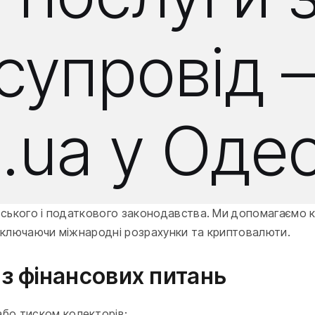
і супровід
m.ua у Оде
вського і податкового законодавства. Ми допомагаємо кл
 включаючи міжнародні розрахунки та криптовалюти.
 з фінансових питань
або тиском колекторів;