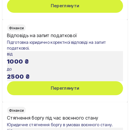
Переглянути
Чернігів
Шостка
Фінанси
Житомир
Відповідь на запит податкової
Підготовка юридично коректної відповіді на запит
Київ
податкової.
від
Львів
1000
₴
до
2500
₴
Переглянути
Фінанси
Стягнення боргу під час воєнного стану
Юридичне стягнення боргу в умовах воєнного стану.