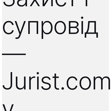
супровід
—
Jurist.co
у