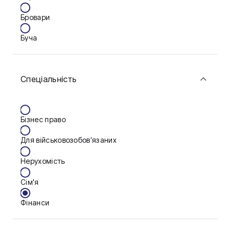
Бровари
Буча
Біла Церква
Спеціальність
Васильків
Вінниця
Бізнес право
Дніпро
Для військовозобов’язаних
Запоріжжя
Нерухомість
Калуш
Сім'я
Кам'янське
Фінанси
Ковель
Конотоп