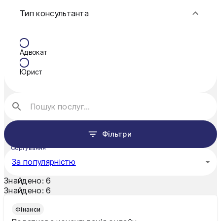
Тип консультанта
Краматорськ
Кременчук
Адвокат
Кривий Ріг
Юрист
Кропивницький
Луцьк
Миколаїв
Фільтри
Мукачево
Сортування
Нікополь
За популярністю
Одеса
Знайдено:
6
Знайдено:
6
Олександрія
Фінанси
Павлоград