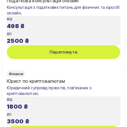
Податкова консультація онлайн
Консультація з податкових питань для фізичних та юросіб
Полтава
онлайн.
від
Рівне
498
₴
Суми
до
2500
₴
Тернопіль
Переглянути
Ужгород
Умань
Фінанси
Харків
Юрист по криптовалютам
Юридичний супровід проєктів, пов'язаних з
Херсон
криптовалютою.
від
Хмельницький
1800
₴
Черкаси
до
3500
₴
Чернівці