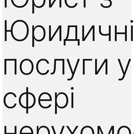
Юридичн
послуги у
сфері
нерухомос