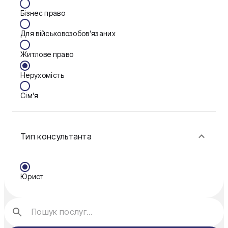
Бізнес право
Дніпро
Для військовозобов’язаних
Запоріжжя
Житлове право
Калуш
Нерухомість
Кам'янське
Сім'я
Ковель
Фінанси
Конотоп
Тип консультанта
Краматорськ
Кременчук
Юрист
Кривий Ріг
Кропивницький
Луцьк