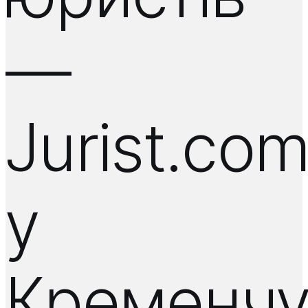
—
Jurist.co
у
Кременчу