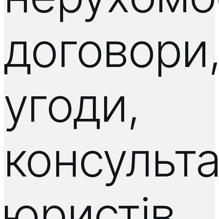
договори
угоди,
консульта
юристів