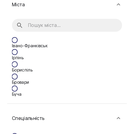
Міста
Івано-Франківськ
Ірпінь
Бориспіль
Бровари
Буча
Біла Церква
Спеціальність
Васильків
Вінниця