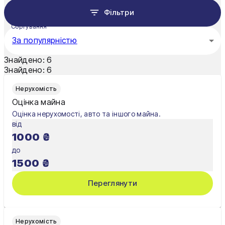
Фільтри
Миколаїв
Сортування
Мукачево
За популярністю
Нікополь
Знайдено:
6
Знайдено:
6
Одеса
Нерухомість
Олександрія
Оцінка майна
Оцінка нерухомості, авто та іншого майна.
Павлоград
від
1000
₴
Полтава
до
Рівне
1500
₴
Суми
Переглянути
Тернопіль
Ужгород
Нерухомість