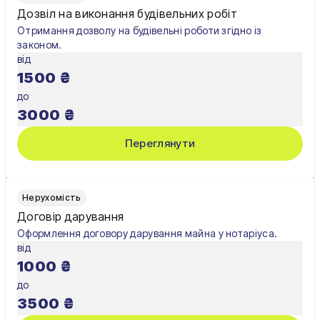
Дозвіл на виконання будівельних робіт
Умань
Отримання дозволу на будівельні роботи згідно із
законом.
Харків
від
1500
₴
Херсон
до
Хмельницький
3000
₴
Черкаси
Переглянути
Чернівці
Чернігів
Нерухомість
Договір дарування
Шостка
Оформлення договору дарування майна у нотаріуса.
від
Житомир
1000
₴
Київ
до
3500
₴
Львів