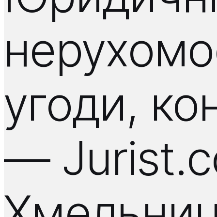
нерухомос
угоди, ко
— Jurist.
Хмельниц