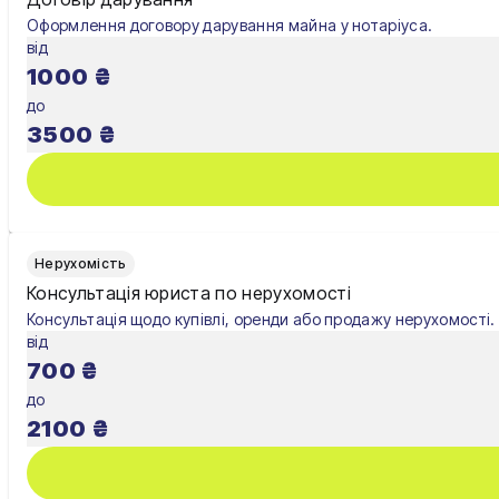
Оформлення договору дарування майна у нотаріуса.
Шостка
від
1000
₴
Житомир
до
Київ
3500
₴
Львів
Нерухомість
Консультація юриста по нерухомості
Консультація щодо купівлі, оренди або продажу нерухомості.
від
700
₴
до
2100
₴