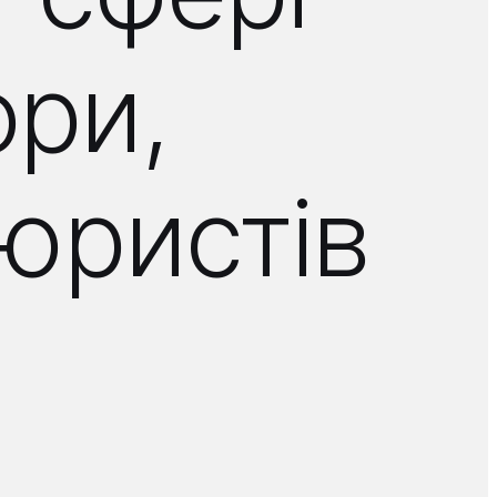
ори,
 юристів