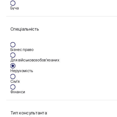
Буча
Біла Церква
Спеціальність
Васильків
Вінниця
Бізнес право
Дніпро
Для військовозобов’язаних
Запоріжжя
Нерухомість
Калуш
Сім'я
Кам'янське
Фінанси
Ковель
Конотоп
Тип консультанта
Краматорськ