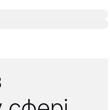
з
 сфері