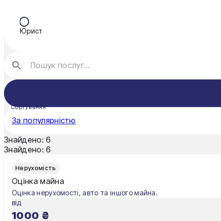
Кременчук
Юрист
Кривий Ріг
Кропивницький
Луцьк
Миколаїв
Сортування
Мукачево
За популярністю
Нікополь
Знайдено:
6
Знайдено:
6
Одеса
Нерухомість
Олександрія
Оцінка майна
Оцінка нерухомості, авто та іншого майна.
Павлоград
від
1000
₴
Полтава