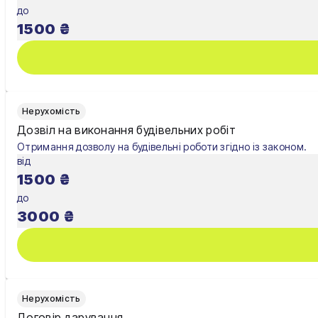
до
Рівне
1500
₴
Суми
Тернопіль
Ужгород
Нерухомість
Дозвіл на виконання будівельних робіт
Умань
Отримання дозволу на будівельні роботи згідно із законом.
від
Харків
1500
₴
Херсон
до
3000
₴
Хмельницький
Черкаси
Чернівці
Нерухомість
Чернігів
Договір дарування