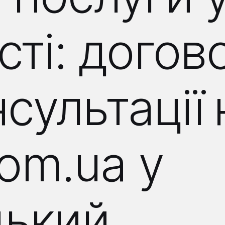
ті: догов
нсультації
com.ua у
ький