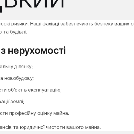
исокі ризики. Наші фахівці забезпечують безпеку ваших о
та будівлі.
з нерухомості
ельну ділянку;
на новобудову;
ти об’єкт в експлуатацію;
ції землі;
сти професійну оцінку майна.
нансів та юридичної чистоти вашого майна.