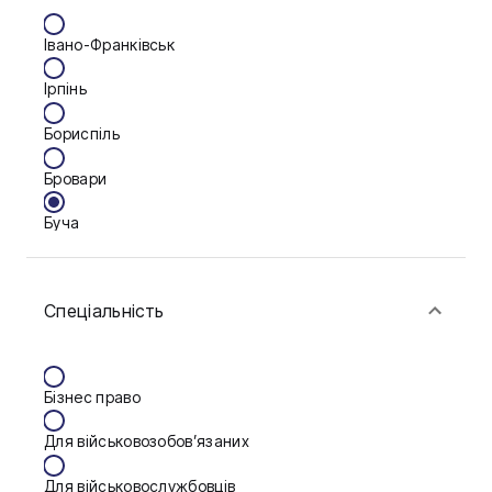
Івано-Франківськ
Ірпінь
Бориспіль
Бровари
Буча
Біла Церква
Спеціальність
Васильків
Вінниця
Бізнес право
Дніпро
Для військовозобов’язаних
Запоріжжя
Для військовослужбовців
Калуш