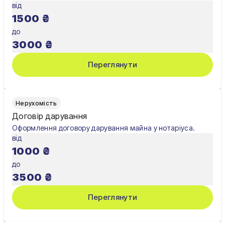
від
1500
₴
Хмельницький
до
Черкаси
3000
₴
Чернівці
Переглянути
Чернігів
Шостка
Нерухомість
Договір дарування
Житомир
Оформлення договору дарування майна у нотаріуса.
від
Київ
1000
₴
Львів
до
3500
₴
Переглянути