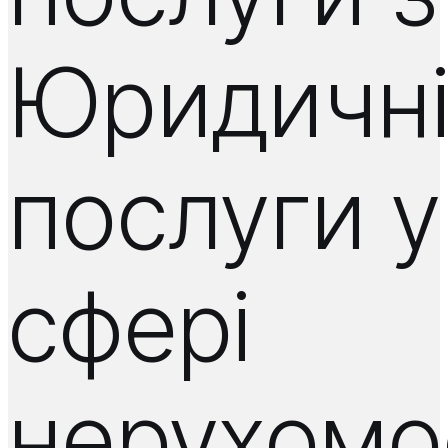
Юридичн
послуги у
сфері
нерухомос