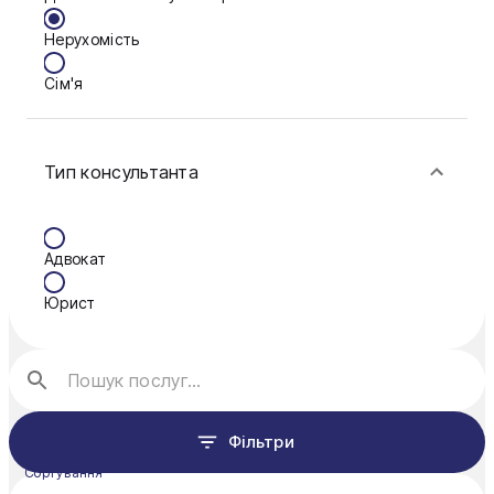
Нерухомість
Кам'янське
Сім'я
Ковель
Фінанси
Конотоп
Тип консультанта
Краматорськ
Кременчук
Адвокат
Кривий Ріг
Юрист
Кропивницький
Луцьк
Миколаїв
Фільтри
Мукачево
Сортування
Нікополь