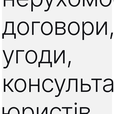
договори
угоди,
консульта
юристів