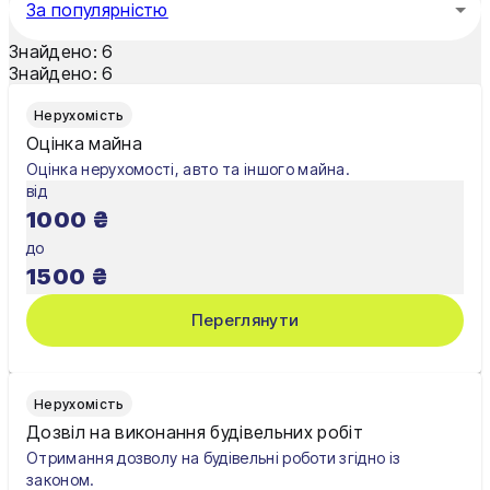
За популярністю
Одеса
Знайдено:
6
Знайдено:
6
Олександрія
Нерухомість
Павлоград
Оцінка майна
Оцінка нерухомості, авто та іншого майна.
Полтава
від
1000
₴
Рівне
до
Суми
1500
₴
Тернопіль
Переглянути
Ужгород
Умань
Нерухомість
Дозвіл на виконання будівельних робіт
Харків
Отримання дозволу на будівельні роботи згідно із
законом.
Херсон