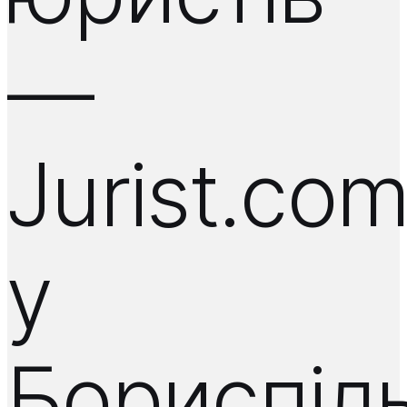
—
Jurist.co
у
Бориспіл