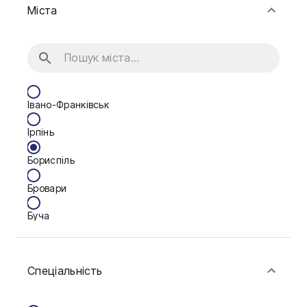
Міста
Івано-Франківськ
Ірпінь
Бориспіль
Бровари
Буча
Біла Церква
Спеціальність
Васильків
Вінниця