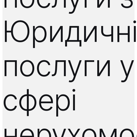
Юридичн
послуги у
сфері
нерухомос