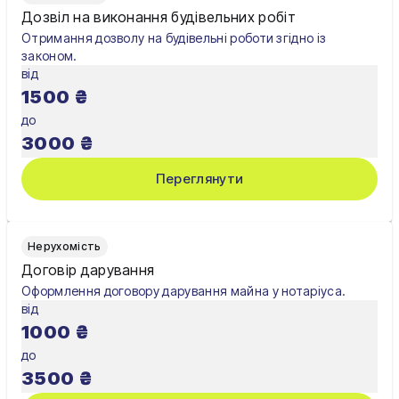
Дозвіл на виконання будівельних робіт
Умань
Отримання дозволу на будівельні роботи згідно із
законом.
Харків
від
1500
₴
Херсон
до
Хмельницький
3000
₴
Черкаси
Переглянути
Чернівці
Чернігів
Нерухомість
Договір дарування
Шостка
Оформлення договору дарування майна у нотаріуса.
від
Житомир
1000
₴
Київ
до
3500
₴
Львів