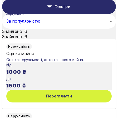
Фільтри
Миколаїв
Сортування
Мукачево
За популярністю
Нікополь
Знайдено:
6
Знайдено:
6
Одеса
Нерухомість
Олександрія
Оцінка майна
Оцінка нерухомості, авто та іншого майна.
Павлоград
від
1000
₴
Полтава
до
Рівне
1500
₴
Суми
Переглянути
Тернопіль
Ужгород
Нерухомість