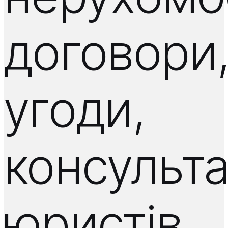
договори
угоди,
консульта
юристів