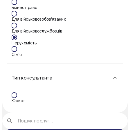
Бізнес право
Дніпро
Для військовозобов’язаних
Запоріжжя
Для військовослужбовців
Калуш
Нерухомість
Кам'янське
Сім'я
Ковель
Фінанси
Конотоп
Тип консультанта
Краматорськ
Кременчук
Юрист
Кривий Ріг
Кропивницький
Луцьк