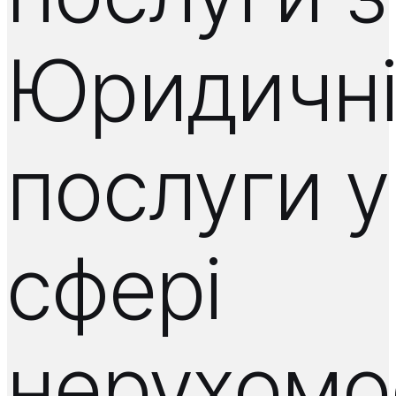
Юридичн
послуги у
сфері
нерухомос