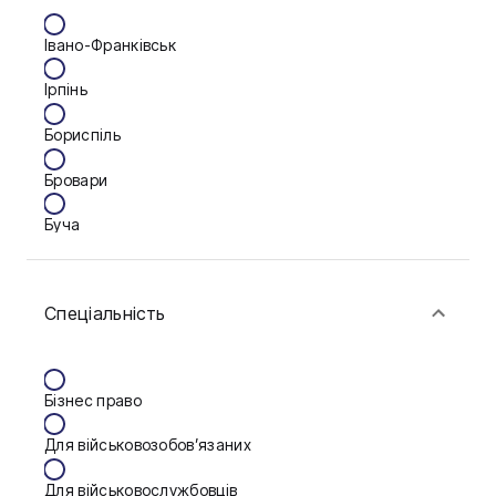
Івано-Франківськ
Ірпінь
Бориспіль
Бровари
Буча
Біла Церква
Спеціальність
Васильків
Вінниця
Бізнес право
Дніпро
Для військовозобов’язаних
Запоріжжя
Для військовослужбовців
Калуш