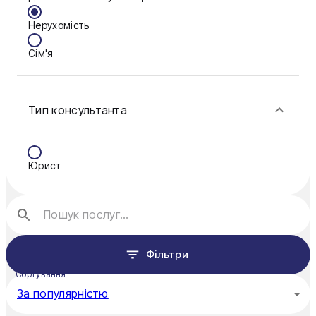
Нерухомість
Кам'янське
Сім'я
Ковель
Фінанси
Конотоп
Тип консультанта
Краматорськ
Кременчук
Юрист
Кривий Ріг
Кропивницький
Луцьк
Фільтри
Миколаїв
Сортування
Мукачево
За популярністю
Нікополь