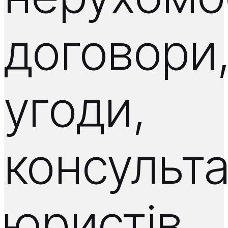
договори
угоди,
консульта
юристів