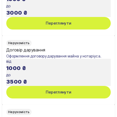
до
Хмельницький
3000
₴
Черкаси
Переглянути
Чернівці
Чернігів
Нерухомість
Договір дарування
Шостка
Оформлення договору дарування майна у нотаріуса.
від
Житомир
1000
₴
Київ
до
3500
₴
Львів
Переглянути
Нерухомість