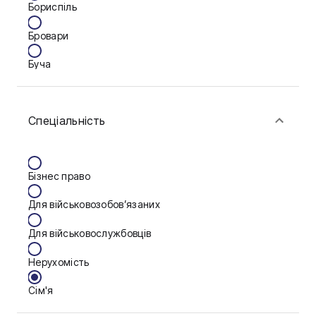
Бориспіль
Бровари
Буча
Біла Церква
Спеціальність
Васильків
Вінниця
Бізнес право
Запоріжжя
Для військовозобов’язаних
Калуш
Для військовослужбовців
Кам'янське
Нерухомість
Краматорськ
Сім'я
Кременчук