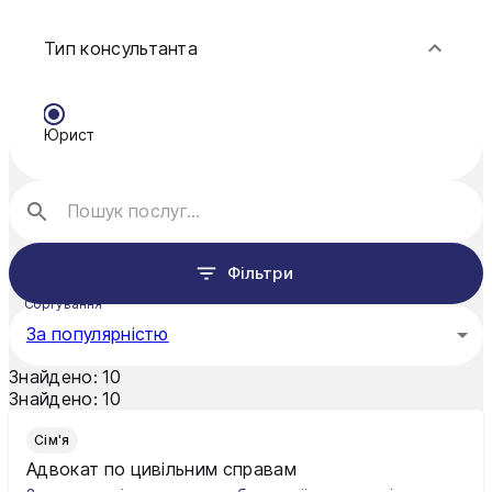
Фінанси
Кропивницький
Тип консультанта
Луцьк
Мукачево
Юрист
Нікополь
Одеса
Павлоград
Фільтри
Полтава
Сортування
Рівне
За популярністю
Суми
Знайдено:
10
Знайдено:
10
Ужгород
Сім'я
Харків
Адвокат по цивільним справам