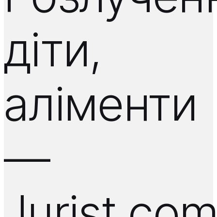
діти,
аліменти
—
Jurist.co