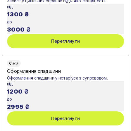
Захист у цивільних справах будь-якої складності.
Хмельницький
від
1300
₴
Чернівці
до
Чернігів
3000
₴
Шостка
Переглянути
Житомир
Київ
Сім'я
Оформлення спадщини
Львів
Оформлення спадщини у нотаріуса з супроводом.
від
1200
₴
до
2995
₴
Переглянути