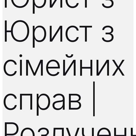
Юрист з
сімейних
справ |
Розлучен