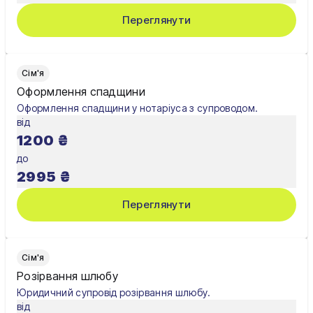
Шостка
Переглянути
Житомир
Київ
Сім'я
Оформлення спадщини
Львів
Оформлення спадщини у нотаріуса з супроводом.
від
1200
₴
до
2995
₴
Переглянути
Сім'я
Розірвання шлюбу
Юридичний супровід розірвання шлюбу.
від