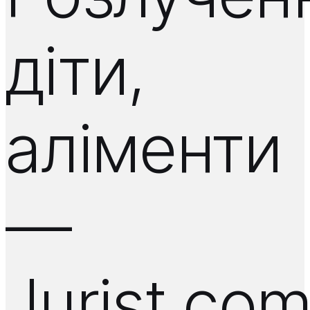
діти,
аліменти
—
Jurist.co