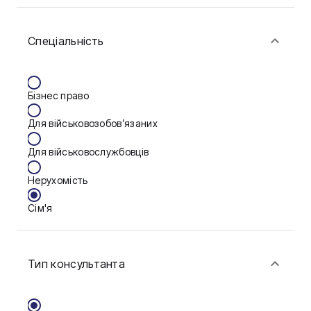
Біла Церква
Спеціальність
Васильків
Вінниця
Бізнес право
Запоріжжя
Для військовозобов’язаних
Калуш
Для військовослужбовців
Кам'янське
Нерухомість
Краматорськ
Сім'я
Кременчук
Фінанси
Кропивницький
Тип консультанта
Луцьк
Мукачево