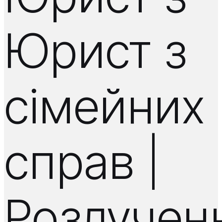
Юрист з
сімейних
справ |
Розлучен