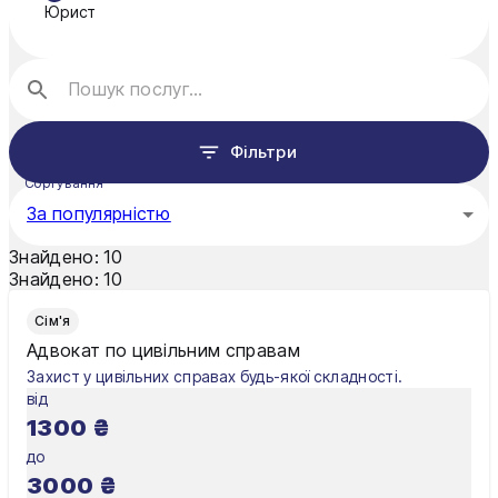
Юрист
Нікополь
Одеса
Павлоград
Фільтри
Полтава
Сортування
Рівне
За популярністю
Суми
Знайдено:
10
Знайдено:
10
Ужгород
Сім'я
Харків
Адвокат по цивільним справам
Захист у цивільних справах будь-якої складності.
Хмельницький
від
1300
₴
Чернівці
до
Чернігів
3000
₴