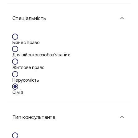
Біла Церква
Спеціальність
Васильків
Вінниця
Бізнес право
Запоріжжя
Для військовозобов’язаних
Калуш
Житлове право
Кам'янське
Нерухомість
Краматорськ
Сім'я
Кременчук
Фінанси
Кропивницький
Тип консультанта
Луцьк
Мукачево