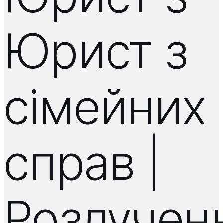
Юрист з
сімейних
справ |
Розлучен