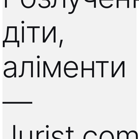
діти,
аліменти
—
Jurist.co