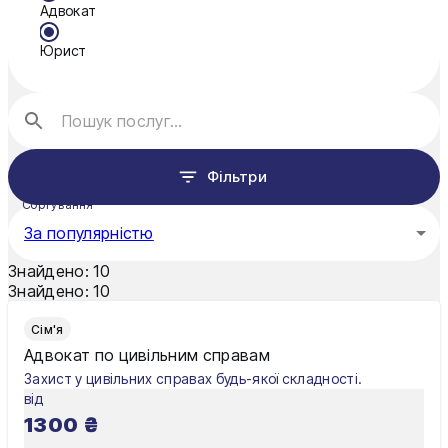
Адвокат
Нікополь
Юрист
Одеса
Павлоград
Полтава
Фільтри
Рівне
Сортування
Суми
За популярністю
Ужгород
Знайдено:
10
Знайдено:
10
Харків
Сім'я
Хмельницький
Адвокат по цивільним справам
Захист у цивільних справах будь-якої складності.
Чернівці
від
1300
₴
Чернігів